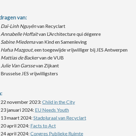
dragen van:
Daï-Linh Nguyên
van Recyclart
Annabelle Hoffait
van L’Architecture qui dégenre
Sabine Miedema
van Kind en Samenleving
Hafsa Mazgout
, een toegewijde vrijwilliger bij JES Antwerpen
Mattias de Backer
van de VUB
Julie Van Garsse
van Zijkant
Brusselse JES vrijwilligsters
:
22 november 2023:
Child in the City
23 januari 2024:
EU Needs Youth
13 maart 2024:
Stadpluraal van Recyclart
20 april 2024:
Facts to Act
24 april 2024:
Congres Publieke Ruimte