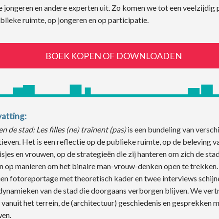
 jongeren en andere experten uit. Zo komen we tot een veelzijdig 
blieke ruimte, op jongeren en op participatie.
BOEK KOPEN OF DOWNLOADEN
atting:
n de stad: Les filles (ne) traînent (pas)
is een bundeling van versch
ieven. Het is een reflectie op de publieke ruimte, op de beleving v
sjes en vrouwen, op de strategieën die zij hanteren om zich de stad
 op manieren om het binaire man-vrouw-denken open te trekken. 
een fotoreportage met theoretisch kader en twee interviews schij
 dynamieken van de stad die doorgaans verborgen blijven. We ver
 vanuit het terrein, de (architectuur) geschiedenis en gesprekken 
wen.