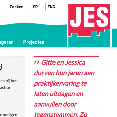
Zoeken
FR
ENG
ngeren
Projecten
Gitte en Jessica
)
durven hun jaren aan
en bij het
praktijkervaring te
wachte
laten uitdagen en
aanvullen door
tegenstemmen. Zo
e nodigen