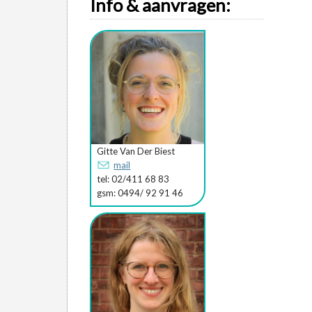
Info & aanvragen:
Gitte Van Der Biest
mail
tel: 02/411 68 83
gsm: 0494/ 92 91 46