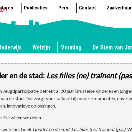
atures
Publicaties
Pers
Contact
Zaalverhuur
Onderwijs
Welzijn
Vorming
De Stem van Jo
er en de stad:
Les filles (ne) traînent (pas
 Jeugdparticipatie betrekt al 20 jaar Brusselse kinderen en jonger
van de stad. Dat zorgt voor talloze bijzondere momenten, onver
n, innovatieve oplossingen.
rtise willen we delen.
 we in het boek
Gender en de stad: Les filles (ne) traînent (pas)
. W