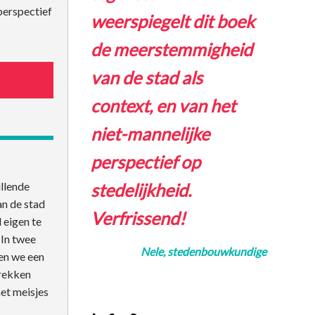
perspectief
weerspiegelt dit boek
de meerstemmigheid
van de stad als
context, en van het
niet-mannelijke
perspectief op
illende
stedelijkheid.
an de stad
Verfrissend!
 eigen te
In twee
Nele, stedenbouwkundige
nen we een
trekken
met meisjes