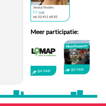
Jessica Vosters
mail
tel: 02/411 68 83
Meer participatie:
Ninoofsepoort
ga naar
ga naar