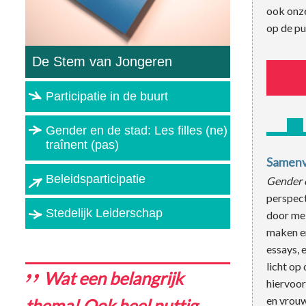
ook onze
op de pu
De Stem van Jongeren
Participatie in de buurt
Gender en de stad: Les filles (ne)
traînent (pas)
Samenv
Beleidsparticipatie
Gender e
perspect
Stedelijk Leiderschap
door mei
maken en
essays, 
licht op
Wat een belangrijk
hiervoor
en vrou
thema! Ook heel nuttig