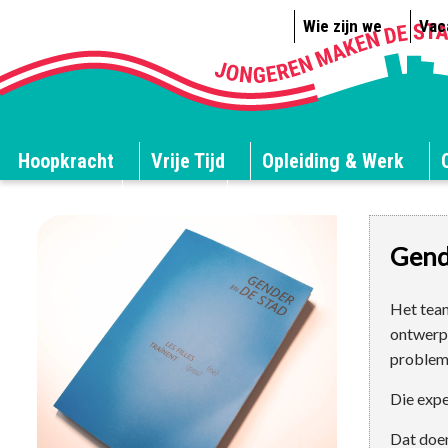
Wie zijn we
Vac
Hoopkracht
Vrije Tijd
Opleiding & Werk
JES blogt
Congres
Gend
Het team
ontwerp 
probleme
Die expe
Dat doen