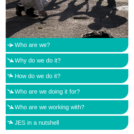
Who are we?
Why do we do it?
How do we do it?
Who are we doing it for?
Who are we working with?
JES in a nutshell