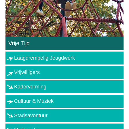
Vrije Tijd
Laagdrempelig Jeugdwerk
Vrijwilligers
Kadervorming
Cultuur & Muziek
Stadsavontuur