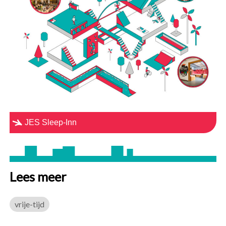
JES Sleep-Inn
Lees meer
vrije-tijd