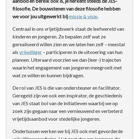
aanbod en bereik ook is, je herkent steeds de JES-
filosofie. De bouwstenen van deze filosofie hebben
we voor jou uitgewerkt bij
missie & visie
.
Centraal in ons vrijetijdswerk staat de leefwereld van
kinderen en jongeren. Ze bepalen zelf wat ze
gerealiseerd willen zien en we laten hen zelf – meestal
als
vrijwilliger
– participeren in de uitvoering van hun
plannen.
Uiteraard voorzien we dan (leer-) trajecten
waarin het engagement van jongeren meegroeit met
wat ze willen en kunnen bijdragen.
De rol van JES is die van ondersteuner en facilitator.
Geregeld zijn we ook een inspirator, de geschiedenis
van JES staat bol van de initiatieven waarbij we op
zoek zijn gegaan naar een vernieuwend en verbeterd
vrijetijdsaanbod voor stedelijke jongeren.
Ondertussen werken we bij JES ook met gevorderde
vrijwilligersprofielen. Het gaat dan om jongeren die