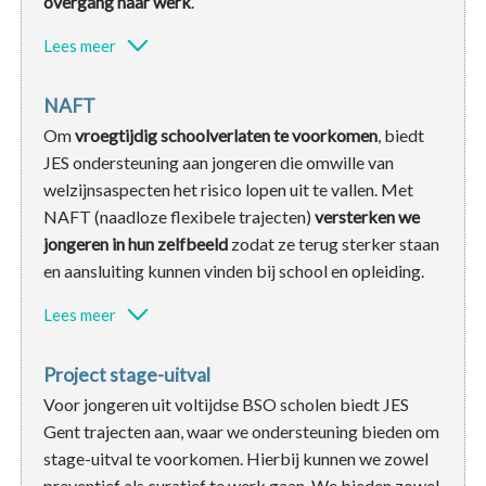
overgang naar werk
.
Lees meer
NAFT
Om
vroegtijdig schoolverlaten te voorkomen
, biedt
JES ondersteuning aan jongeren die omwille van
welzijnsaspecten het risico lopen uit te vallen. Met
NAFT (naadloze flexibele trajecten)
versterken we
jongeren in hun zelfbeeld
zodat ze terug sterker staan
en aansluiting kunnen vinden bij school en opleiding.
Lees meer
Project stage-uitval
Voor jongeren uit voltijdse BSO scholen biedt JES
Gent trajecten aan, waar we ondersteuning bieden om
stage-uitval te voorkomen. Hierbij kunnen we zowel
preventief als curatief te werk gaan. We bieden zowel