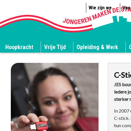
Wie zijn we
Vac
Hoopkracht
Vrije Tijd
Opleiding & Werk
JES blogt
Congres
C-Sti
JES bouw
iedere j
sterker 
In 2007 
C-stick.
hun comp