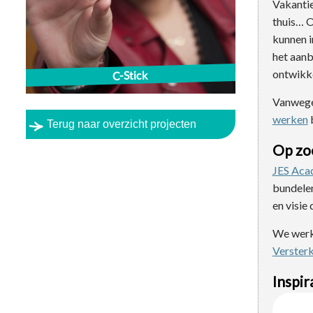
Vakantie
thuis… O
kunnen i
het aanb
ontwikke
C-Stick
Vanwege
werken
b
Terug naar overzicht projecten
Op zoe
JES Ac
bundelen
en visie
We werkt
Versterk
Inspir