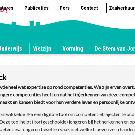
atures
Publicaties
Pers
Contact
Zaalverhuur
Onderwijs
Welzijn
Vorming
De Stem van Jo
ck
de heel wat expertise op rond competenties. We zijn ervan overt
ongere competenties heeft en dat het (h)erkennen van deze compet
maakt en kansen biedt voor hun verdere leven en persoonlijke ontw
ontwikkelde JES een digitale tool om competentietrajecten te ond
 Deze tool helpt (kortgeschoolde) jongeren bij het herkennen en op
etenties. Jongeren beseffen vaak niet welke troeven ze in hande