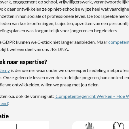
werk, engagement op school, vrijwilligerswerk, verantwoordelijk
ok daar ontwikkelen ze op niet-schoolse wijze heel wat vaardighe
nzetten in hun sociale of professionele leven. De tool speelde hiero
ieden van korte oefeningen, trajecten, opzetten van een persoonlij
lingsplan en was toegankelijk voor jongeren en begeleiders.
 GDPR kunnen we C-stick niet langer aanbieden. Maar
competent
lijft wel een deel van ons JES DNA.
k naar expertise?
ademy
is de noemer waaronder we onze expertisedeling met profes
. Onze geleerde lessen over de stedelijke jongeren, hun context e
 die we ontwikkelden, willen we graag met jou delen.
en o.a. ook de vorming uit:
‘Competentiegericht Werken – Hoe W
end’
.
atie