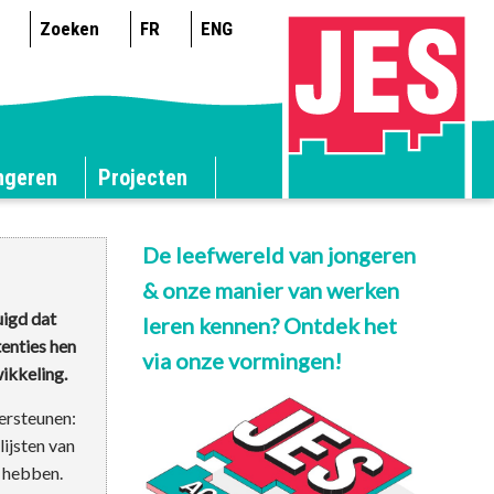
Zoeken
FR
ENG
ngeren
Projecten
De leefwereld van jongeren
& onze manier van werken
uigd dat
leren kennen? Ontdek het
enties hen
via onze vormingen!
ikkeling.
ersteunen:
lijsten van
n hebben.