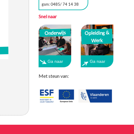
gsm: 0485/ 74 14 38
Snel naar
Opleiding &
Onderwijs
Werk
Ga naar
Ga naar
Met steun van: