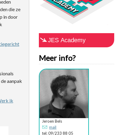
heden
den die ze
p in door
k
JES Academy
iegericht
Meer info?
sionals
n de aanpak
erk ik
Jeroen Bels
mail
tel: 09/233 88 05